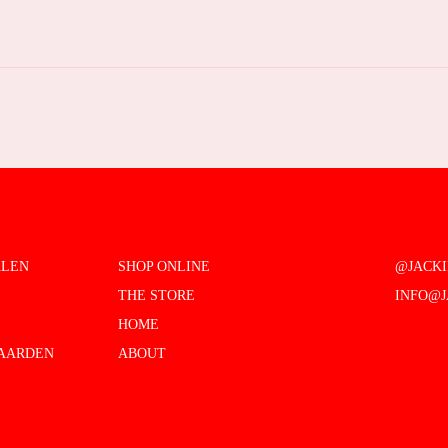
ALEN
SHOP ONLINE
@JACK
THE STORE
INFO@J
HOME
AARDEN
ABOUT