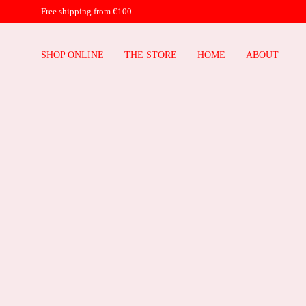
Free shipping from €100
SHOP ONLINE
THE STORE
HOME
ABOUT