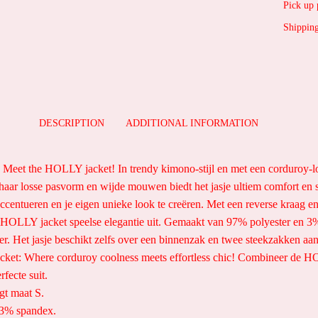
Pick up 
Shipping
DESCRIPTION
ADDITIONAL INFORMATION
 Meet the HOLLY jacket! In trendy kimono-stijl en met een corduroy-loo
haar losse pasvorm en wijde mouwen biedt het jasje ultiem comfort en st
 accentueren en je eigen unieke look te creëren. Met een reverse kraag e
t HOLLY jacket speelse elegantie uit. Gemaakt van 97% polyester en 3
r. Het jasje beschikt zelfs over een binnenzak en twee steekzakken aan
cket: Where corduroy coolness meets effortless chic! Combineer de H
fecte suit.
gt maat S.
 3% spandex.