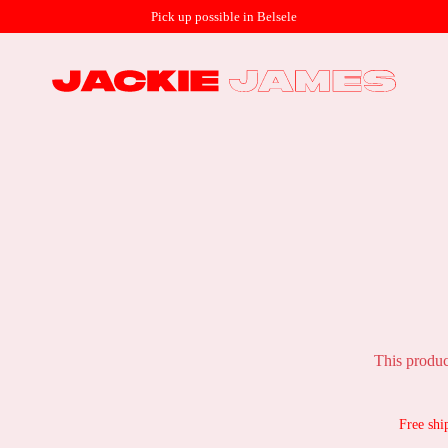
Pick up possible in Belsele
This produc
Free shi