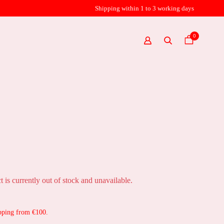
Shipping within 1 to 3 working days
0
t is currently out of stock and unavailable.
pping from €100.